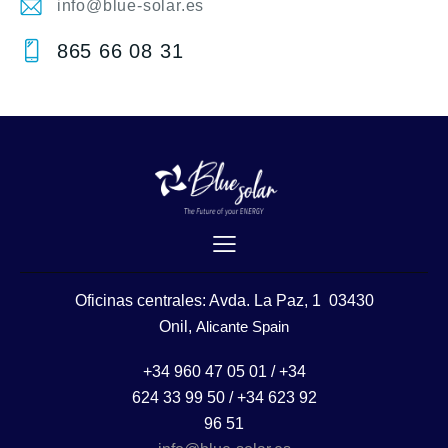
info@blue-solar.es
E-
865 66 08 31
m
Ph
ail
on
:
e:
Oficinas centrales: Avda. La Paz, 1 03430
Onil,
Alicante Spain
+34 960 47 05 01 / +34
624 33 99 50 / +34 623 92
96 51